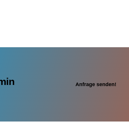
rmin
Anfrage senden!