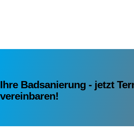
Ihre Badsanierung - jetzt Te
vereinbaren!